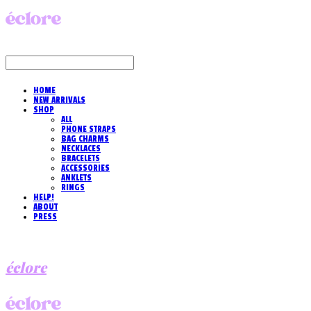
HOME
NEW ARRIVALS
SHOP
ALL
PHONE STRAPS
BAG CHARMS
NECKLACES
BRACELETS
ACCESSORIES
ANKLETS
RINGS
HELP!
ABOUT
PRESS
éclore