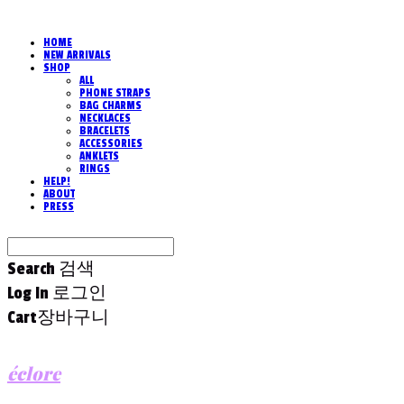
HOME
NEW ARRIVALS
SHOP
ALL
PHONE STRAPS
BAG CHARMS
NECKLACES
BRACELETS
ACCESSORIES
ANKLETS
RINGS
HELP!
ABOUT
PRESS
Search
검색
Log In
로그인
Cart
장바구니
éclore