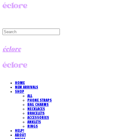
éclore
HOME
NEW ARRIVALS
SHOP
ALL
PHONE STRAPS
BAG CHARMS
NECKLACES
BRACELETS
ACCESSORIES
ANKLETS
RINGS
HELP!
ABOUT